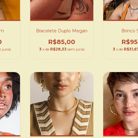
im
Bracelete Duplo Megan
Brinco 
0
R$85,00
R$95
 juros
3
x de
R$28,33
sem juros
3
x de
R$31,6