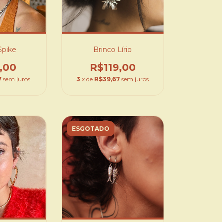
Spike
Brinco Lírio
,00
R$119,00
7
sem juros
3
x de
R$39,67
sem juros
ESGOTADO