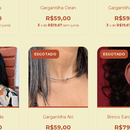
a
Gargantilha Clean
Gargantilh
0
R$59,00
R$59
 juros
3
x de
R$19,67
sem juros
3
x de
R$19,6
ESGOTADO
ESGOTADO
da
Gargantilha Nó
Brinco Ear
0
R$59,00
R$79