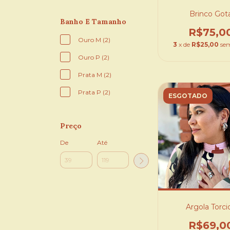
Brinco Got
Banho E Tamanho
R$75,0
Ouro M (2)
3
x de
R$25,00
sem
Ouro P (2)
Prata M (2)
Prata P (2)
ESGOTADO
Preço
De
Até
Argola Torci
R$69,0