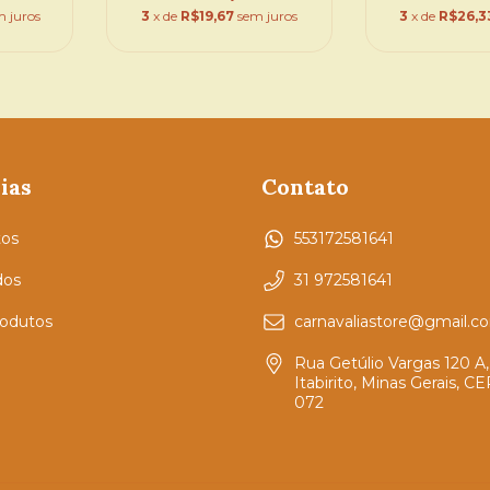
m juros
3
x de
R$19,67
sem juros
3
x de
R$26,3
ias
Contato
os
553172581641
dos
31 972581641
rodutos
carnavaliastore@gmail.c
Rua Getúlio Vargas 120 A,
Itabirito, Minas Gerais, CE
072