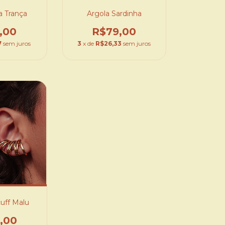
a Trança
Argola Sardinha
,00
R$79,00
7
sem juros
3
x de
R$26,33
sem juros
cuff Malu
,00