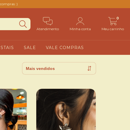
compras :)
0
Atendimento
Minha conta
Meu carrinho
ISTAIS
SALE
VALE COMPRAS