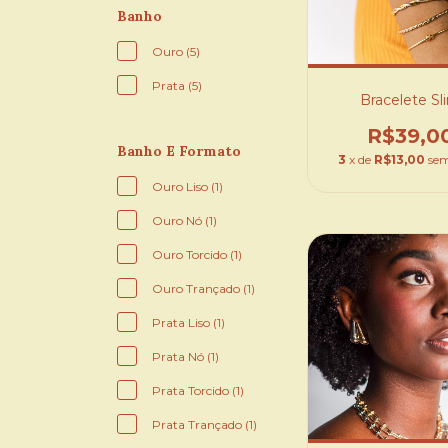
Banho
Ouro (5)
Prata (5)
Bracelete Sl
R$39,0
Banho E Formato
3
x de
R$13,00
sem
Ouro Liso (1)
Ouro Nó (1)
Ouro Torcido (1)
Ouro Trançado (1)
Prata Liso (1)
Prata Nó (1)
Prata Torcido (1)
Prata Trançado (1)