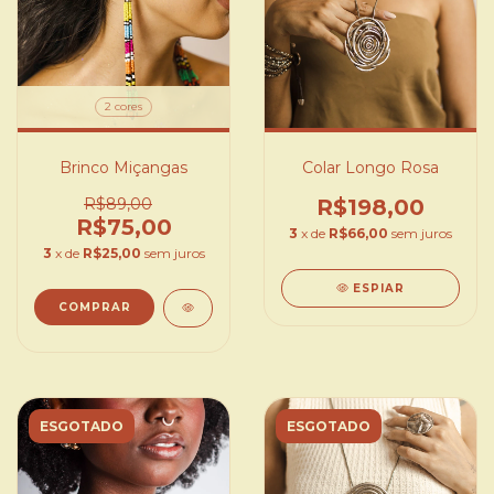
2 cores
Brinco Miçangas
Colar Longo Rosa
R$89,00
R$198,00
R$75,00
3
x de
R$66,00
sem juros
3
x de
R$25,00
sem juros
ESPIAR
COMPRAR
ESGOTADO
ESGOTADO