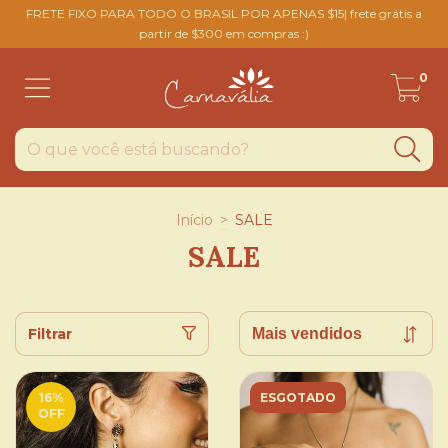
FRETE FIXO PARA TODO O BRASIL POR APENAS $15| frete grátis a
partir de $300 em compras :)
0
Início
>
SALE
SALE
Filtrar
16
%
ESGOTADO
OFF